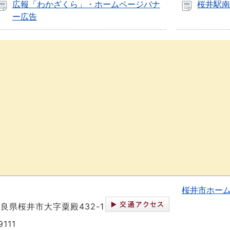
広報「わかざくら」・ホームページバナ
桜井駅南
ー広告
桜井市ホー
 奈良県桜井市大字粟殿432-1
111