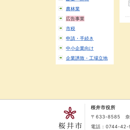
農林業
広告事業
市税
申請・手続き
中小企業向け
企業誘致・工場立地
桜井市役所
〒633-8585
電話：0744-42-9