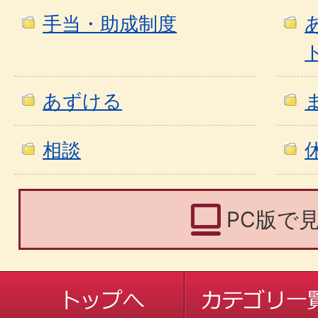
手当・助成制度
あずける
相談
PC版で