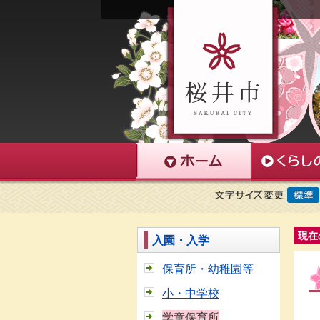
現在
入園・入学
保育所・幼稚園等
小・中学校
学童保育所