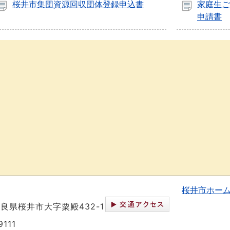
桜井市集団資源回収団体登録申込書
家庭生ご
申請書
桜井市ホー
 奈良県桜井市大字粟殿432-1
111