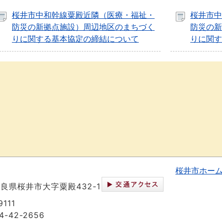
桜井市中和幹線粟殿近隣（医療・福祉・
桜井市中
防災の新拠点施設）周辺地区のまちづく
防災の新
りに関する基本協定の締結について
りに関す
桜井市ホー
 奈良県桜井市大字粟殿432-1
111
-42-2656