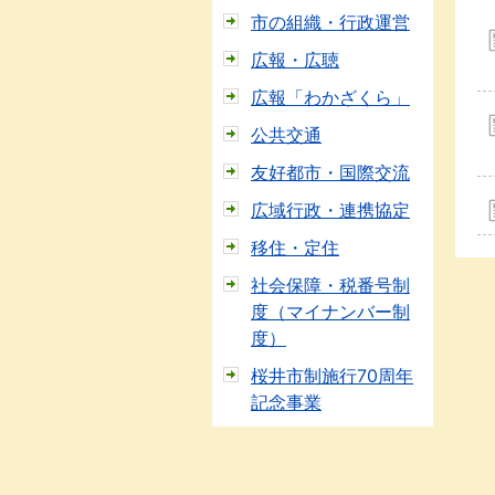
市の組織・行政運営
広報・広聴
広報「わかざくら」
公共交通
友好都市・国際交流
広域行政・連携協定
移住・定住
社会保障・税番号制
度（マイナンバー制
度）
桜井市制施行70周年
記念事業