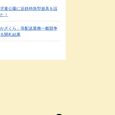
児童公園に近鉄特急型遊具を設
た！
かざくら」等配送業務一般競争
る開札結果