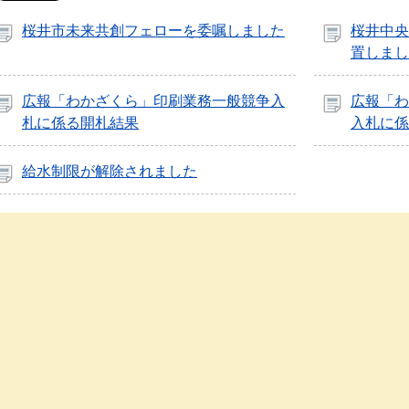
桜井市未来共創フェローを委嘱しました
桜井中央
置しまし
広報「わかざくら」印刷業務一般競争入
広報「わ
札に係る開札結果
入札に係
給水制限が解除されました