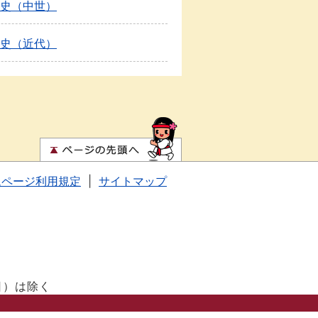
史（中世）
史（近代）
ムページ利用規定
|
サイトマップ
日）は除く