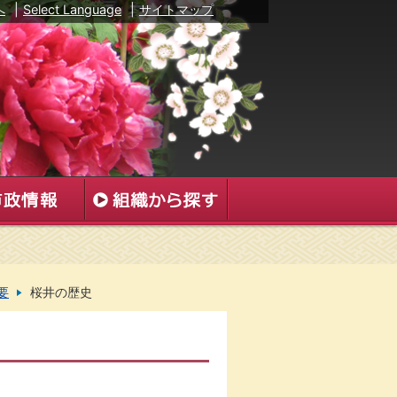
へ
|
Select Language
|
サイトマップ
要
桜井の歴史