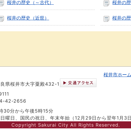
桜井の歴史（～古代）
桜井の歴
桜井の歴史（近世）
桜井の歴
桜井市ホー
 奈良県桜井市大字粟殿432-1
111
-42-2656
時30分から午後5時15分
日曜日、国民の祝日、年末年始（12月29日から翌年1月3
Copyright Sakurai City All Rights Reserved.