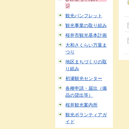
ジ
観光パンフレット
観光事業の取り組み
桜井市観光基本計画
大和さくらい万葉ま
つり
地区まちづくりの取
り組み
初瀬観光センター
各種申請・届出（備
品の貸出等）
桜井観光案内所
観光ボランティアガ
イド