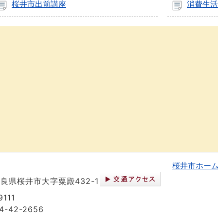
桜井市出前講座
消費生活
桜井市ホー
 奈良県桜井市大字粟殿432-1
111
-42-2656