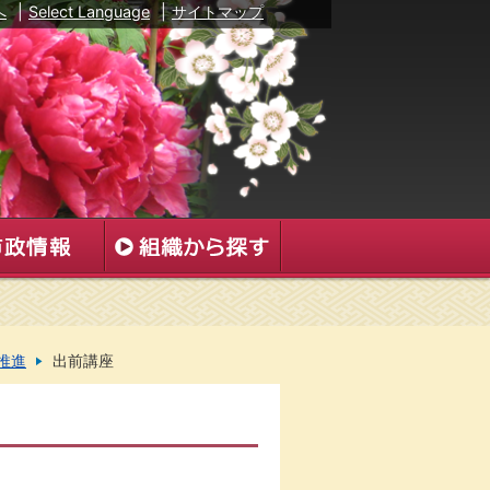
へ
|
Select Language
|
サイトマップ
推進
出前講座