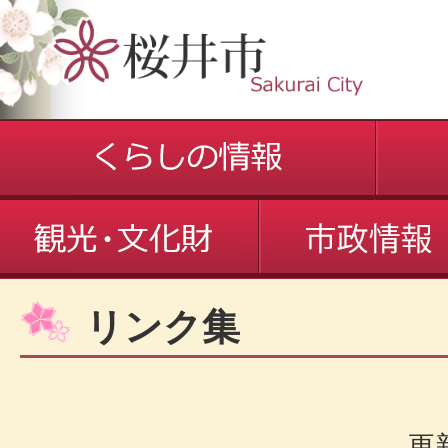
リンク集
更