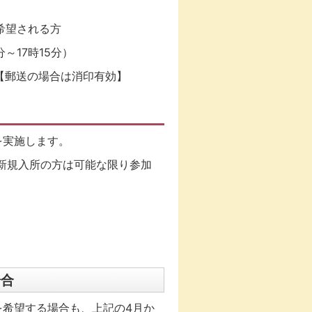
希望される方
～17時15分）
【郵送の場合は消印有効】
を実施します。
新規入所の方は可能な限り参加
場合
を希望する場合も、上記の4月か