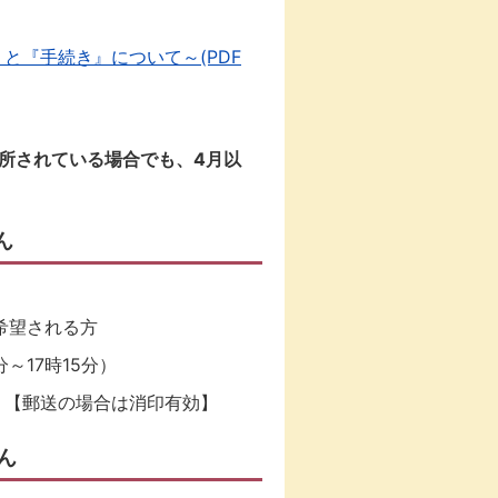
と『手続き』について～(PDF
所されている場合でも、4月以
ん
希望される方
～17時15分）
）
【郵送の場合は消印有効】
ん