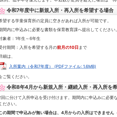
令和7年度中に新規入所・再入所を希望する場合
希望する学童保育所の定員に空きがあれば入所が可能です。
期間内に申込みに必要な書類を保育教育課へ提出してください
対象者：1年生～6年生
受付期間：入所を希望する月の
前月の10日
まで
詳細は、
入所案内（令和7年度） (PDFファイル: 1.6MB)
をご覧ください。
令和8年4月から新規入所・継続入所・再入所を
2回に分けて入所申込を受け付けます。期間内に申込みに必要
ください。
この期間で申込みが無い場合は、4月からの入所はできません