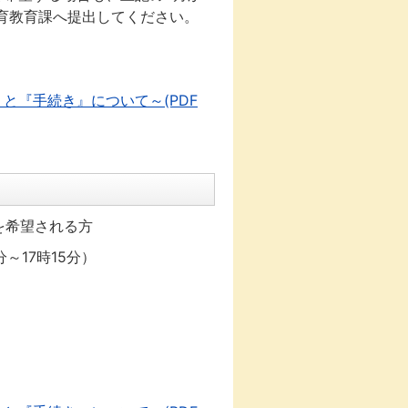
育教育課へ提出してください。
と『手続き』について～(PDF
を希望される方
～17時15分）
。