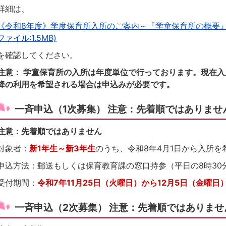
詳細は、
《令和8年度》学度保育所入所のご案内～『学童保育所の概要』
ファイル:1.5MB)
を確認してください。
注意： 学童保育所の入所は年度単位で行っております。現在入
降の利用を希望される場合は申込みが必要です。
一斉申込（1次募集） 注意：先着順ではありませ
注意：先着順ではありません
対象者：
新1年生～新3年生
のうち、令和8年4月1日から入所を
申込方法：郵送もしくは保育教育課の窓口持参（平日の8時30分
受付期間：
令和7年11月25日（火曜日）から12月5日（金曜日
一斉申込（2次募集） 注意：先着順ではありませ