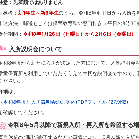
注意：先着順ではありません
対象者：
新1年生～新6年生
のうち、令和8年4月1日から入所を
申込方法：郵送もしくは保育教育課の窓口持参（平日の8時30分
受付期間：
令和8年1月26日（月曜日）から2月6日（金曜日）
入所説明会について
令和8年度から新たに入所が決定した方にむけて、入所説明会
学童保育所を利用していただくうえで大切な説明会ですので、
ください。
詳細は、
《令和8年度》入所説明会のご案内(PDFファイル:127.9KB)
を確認してください。
令和8年5月以降で新規入所・再入所を希望する
育児休業の期間が終了するなどの事情により、5月以降で入所