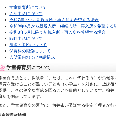
学童保育所について
入所申込について
令和7年度中に新規入所・再入所を希望する場合
令和8年4月から新規入所・継続入所・再入所を希望する
令和8年5月以降で新規入所・再入所を希望する場合
随時申込について
辞退・退所について
保育料の減免について
入所案内および申請様式
学童保育所について
学童保育所とは、保護者（または、これに代わる方）が労働等
保育を受けることが難しい子ども（小学生）を対象に、放課後
提供し、その健全な育成を図ることを目的としています。桜井市
育所を開設しています。
また、学童保育所の運営は、桜井市が委託する指定管理者が行
指定管理者情報