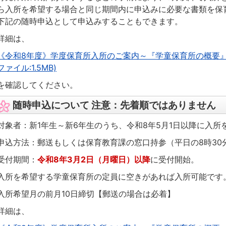
ら入所を希望する場合と同じ期間内に申込みに必要な書類を保
下記の随時申込として申込みすることもできます。
詳細は、
《令和8年度》学度保育所入所のご案内～『学童保育所の概要』
ファイル:1.5MB)
を確認してください。
随時申込について 注意：先着順ではありません
対象者：新1年生～新6年生のうち、令和8年5月1日以降に入所
申込方法：郵送もしくは保育教育課の窓口持参（平日の8時30分
受付期間：
令和8年3月2日（月曜日）以降
に受付開始。
入所を希望する学童保育所の定員に空きがあれば入所可能です
入所希望月の前月10日締切【郵送の場合は必着】
詳細は、