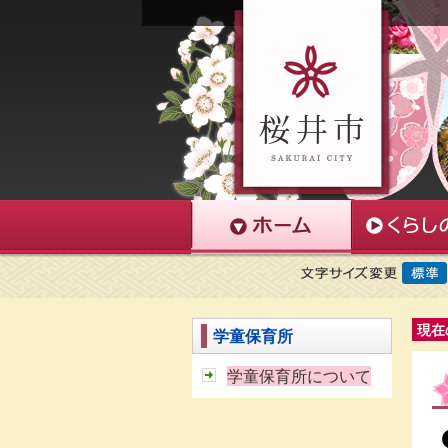
現在
学童保育所
学童保育所について