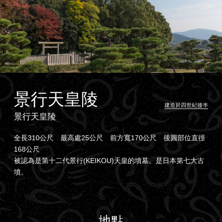
景行天皇陵
建造於四世紀後半
景行天皇陵
全長310公尺 最高處25公尺 前方寬170公尺 後圓部位直徑
168公尺
被認為是第十二代景行(KEIKOU)天皇的墳墓。是日本第七大古
墳。
地點