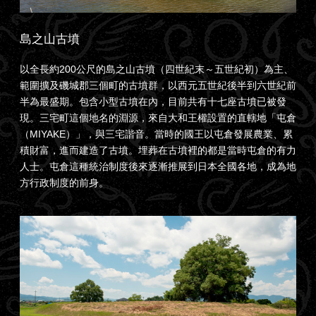
島之山古墳
以全長約200公尺的島之山古墳（四世紀末～五世紀初）為主、
範圍擴及磯城郡三個町的古墳群，以西元五世紀後半到六世紀前
半為最盛期。包含小型古墳在內，目前共有十七座古墳已被發
現。三宅町這個地名的淵源，來自大和王權設置的直轄地「屯倉
（MIYAKE）」，與三宅諧音。當時的國王以屯倉發展農業、累
積財富，進而建造了古墳。埋葬在古墳裡的都是當時屯倉的有力
人士。屯倉這種統治制度後來逐漸推展到日本全國各地，成為地
方行政制度的前身。