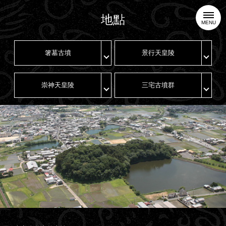
地點
MENU
箸墓古墳
景行天皇陵
崇神天皇陵
三宅古墳群