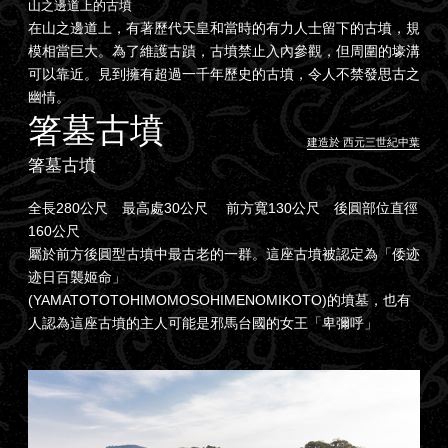
山之邊道上的古墳
在山之邊道上，有著歷代天皇和當時的有力人士留下的古墳，規
模相當巨大。為了維護古蹟，古墳禁止入內參觀，但周圍的壕溝
可以靠近。見到擁有超過一千年歷史的古墳，令人不禁發思古之
幽情。
箸墓古墳
建造於 西元三世紀中葉
箸墓古墳
全長280公尺 最高處30公尺 前方寬130公尺 後圓部位直徑
160公尺
屬於前方後圓型古墳中最古老的一群。這座古墳被認定為「倭迹
迹日百襲姬命」
(YAMATOTOTOHIMOMOSOHIMENOMIKOTO)的墳墓，也有
人認為這座古墳的主人可能是邪馬台國的女王「卑彌呼」