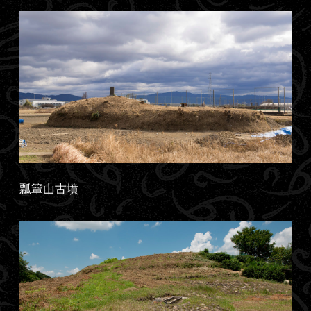
瓢簞山古墳