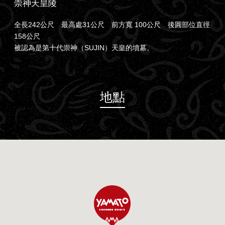
崇神天皇陵
全長242公尺 最高處31公尺 前方寬 100公尺 後圓部位直徑
158公尺
被認為是第十代崇神（SUJIN）天皇的墳墓。
地點