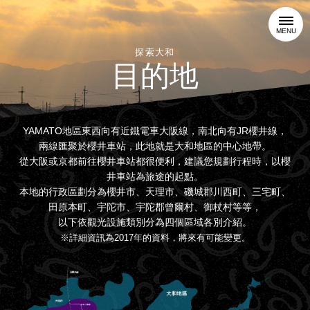
MENU
探索大和
目的地
YAMATO地區東西向有近鐵電車大阪線，南北向有JR櫻井線，
兩線匯聚於櫻井車站，此地就是大和地區的中心地帶。
從大阪或京都前往櫻井車站都很便利，建議您規劃行程時，以櫻
井車站為旅途的起點。
本地的行政區劃分為櫻井市、天理市、磯城郡川西町、三宅町、
田原本町、宇陀市、宇陀郡曾爾村、御杖村等等，
以下依觀光設施類別分為四個區域各別介紹。
※詳細資訊為2017年的資料，將來有可能變更。