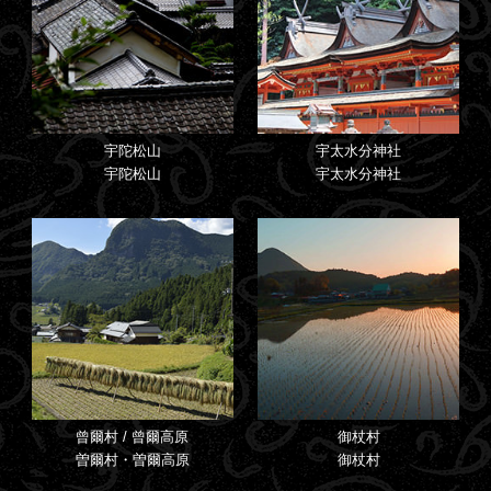
宇陀松山
宇太水分神社
宇陀松山
宇太水分神社
曾爾村 / 曾爾高原
御杖村
曽爾村・曽爾高原
御杖村