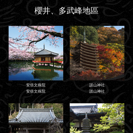
櫻井、多武峰地區
安倍文殊院
談山神社
安倍文殊院
談山神社