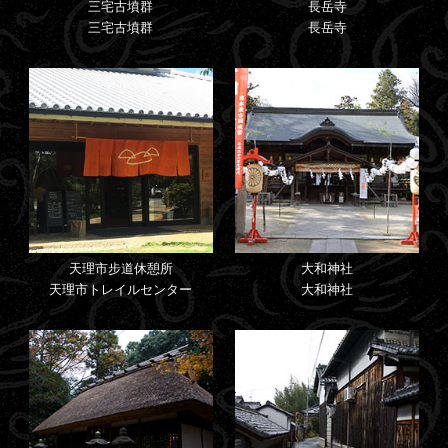
三宅古墳群
長岳寺
三宅古墳群
長岳寺
天理市步道休憩所
大和神社
天理市トレイルセンター
大和神社