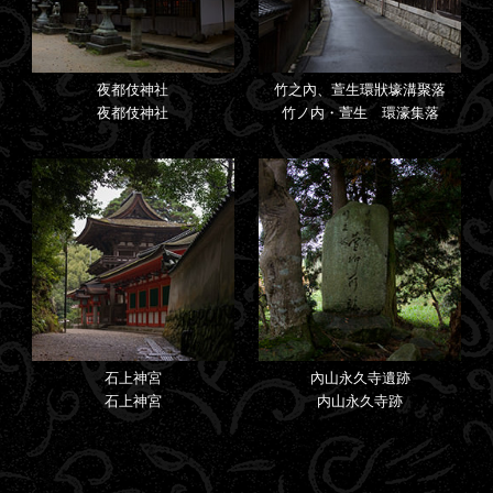
夜都伎神社
竹之內、萱生環狀壕溝聚落
夜都伎神社
竹ノ内・萱生 環濠集落
石上神宮
內山永久寺遺跡
石上神宮
内山永久寺跡