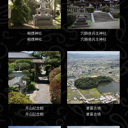
相撲神社
穴師坐兵主神社
相撲神社
穴師坐兵主神社
月山紀念館
箸墓古墳
月山記念館
箸墓古墳