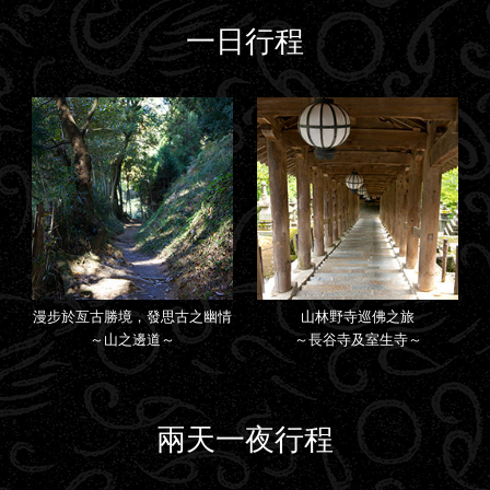
一日行程
漫步於亙古勝境，發思古之幽情
山林野寺巡佛之旅
～山之邊道～
～長谷寺及室生寺～
兩天一夜行程