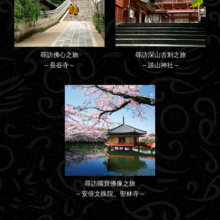
尋訪佛心之旅
尋訪深山古剎之旅
～長谷寺～
～談山神社～
尋訪國寶佛像之旅
～安倍文殊院、聖林寺～