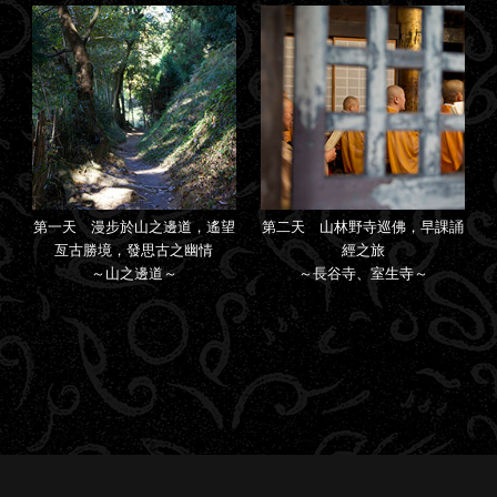
第一天 漫步於山之邊道，遙望
第二天 山林野寺巡佛，早課誦
亙古勝境，發思古之幽情
經之旅
～山之邊道～
～長谷寺、室生寺～