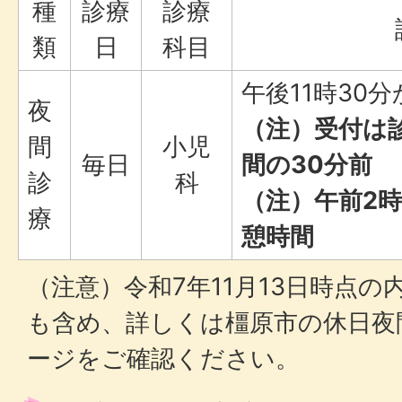
種
診療
診療
類
日
科目
午後11時30
夜
（注）受付は
間
小児
毎日
間の30分前
診
科
（注）午前2時
療
憩時間
（注意）令和7年11月13日時点
も含め、詳しくは橿原市の休日夜
ージをご確認ください。