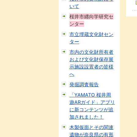
いて
桜井市纒向学研究セ
ンター
市立埋蔵文化財セン
ター
市内の文化財所有者
および文化財保存展
示施設設置者の皆様
へ
発掘調査報告
「YAMATO 桜井周
遊ARガイド」アプリ
に新コンテンツが追
加されました！
木製仮面とその関連
遺物が奈良県の有形