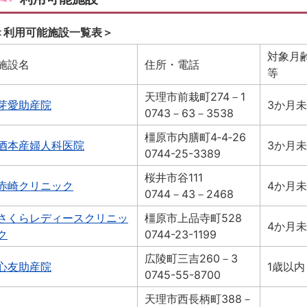
＜利用可能施設一覧表＞
対象月
施設名
住所・電話
等
天理市前栽町274－1
芽愛助産院
3か月
0743－63－3538
橿原市内膳町4‐4‐26
酒本産婦人科医院
3か月
0744-25-3389
桜井市谷111
赤崎クリニック
4か月
0744－43－2468
さくらレディースクリニッ
橿原市上品寺町528
4か月
ク
0744-23-1199
広陵町三吉260－3
心友助産院
1歳以内
0745-55-8700
天理市西長柄町388－