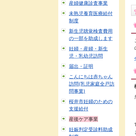
産婦健康診査事業
未熟児養育医療給付
制度
新生児聴覚検査費用
の一部を助成します
妊婦・産婦・新生
児・乳幼児訪問
届出・証明
こんにちは赤ちゃん
訪問(乳児家庭全戸訪
問事業)
桜井市妊婦のための
支援給付
産後ケア事業
妊娠判定受診料助成