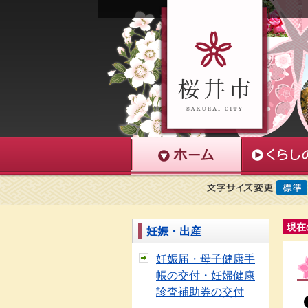
現在
妊娠・出産
妊娠届・母子健康手
帳の交付・妊婦健康
診査補助券の交付