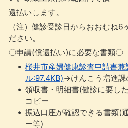
還払いします。
（注）健診受診日からおおむね6
ださい。
〇申請(償還払い)に必要な書類〇
桜井市産婦健康診査申請書兼請
ル:97.4KB)
→けんこう増進課
領収書・明細書(健診に要し
コピー
振込口座が確認できる書類(
ー等)