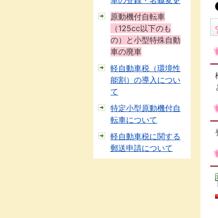
車の登録・名義変更
原動機付自転車
（125cc以下のも
の）と小型特殊自動
車の廃車
軽自動車税（環境性
能割）の導入につい
て
特定小型原動機付自
転車について
軽自動車税に関する
郵送申請について