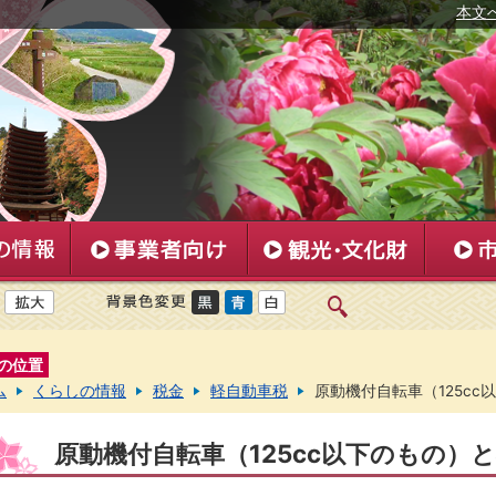
本文
の位置
ム
くらしの情報
税金
軽自動車税
原動機付自転車（125c
原動機付自転車（125cc以下のもの）