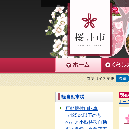
現在
軽自動車税
ホー
原動機付自転車
（125cc以下のも
の）と小型特殊自動