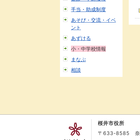
手当・助成制度
あそび・交流・イベ
ント
あずける
小・中学校情報
まなぶ
相談
桜井市役所
〒633-8585