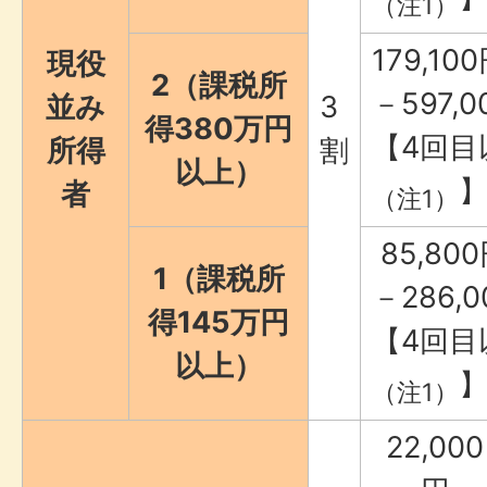
（注1）
179,1
現役
2（課税所
－597,0
並み
3
得380万円
【4回目以
所得
割
以上）
者
（注1）
85,80
1（課税所
－286,0
得145万円
【4回目以
以上）
（注1）
22,000