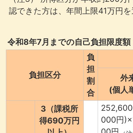
認できた方は、年間上限41万円を
令和8年7月までの自己負担限度額
負
担
負担区分
外
割
(個人
合
252,6
3（課税所
000円)
得690万円
00円
以上）