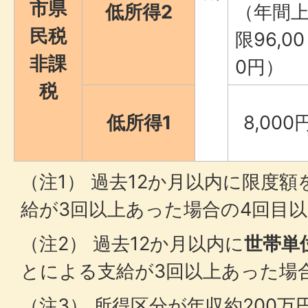
市県
低所得2
（年間
民税
限96,00
非課
0円）
税
低所得1
8,000
（注1） 過去12か月以内に限度
給が3回以上あった場合の4回目
（注2） 過去12か月以内に
世帯単
とによる支給が3回以上あった場
（注3） 所得区分が年収約200