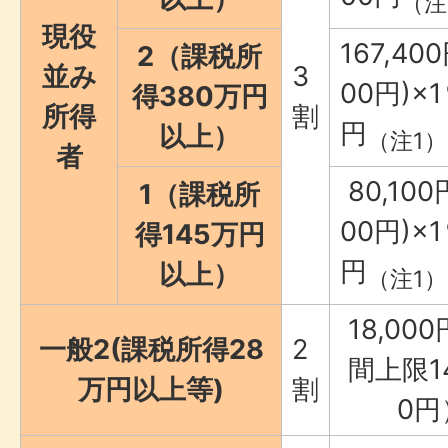
（注
現役
167,4
2（課税所
並み
3
00円)×
得380万円
所得
割
円
以上）
（注1）
者
80,10
1（課税所
00円)×
得145万円
円
以上）
（注1）
18,00
一般2(課税所得28
2
間上限14
万円以上等)
割
0円