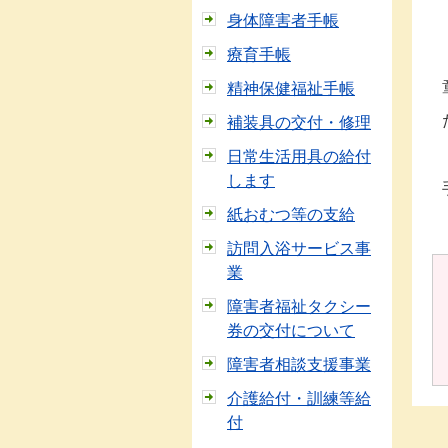
身体障害者手帳
療育手帳
精神保健福祉手帳
補装具の交付・修理
日常生活用具の給付
します
紙おむつ等の支給
訪問入浴サービス事
業
障害者福祉タクシー
券の交付について
障害者相談支援事業
介護給付・訓練等給
付