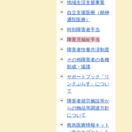
地域生活支援事業
自立支援医療（精神
通院医療）
特別障害者手当
障害児福祉手当
障害者扶養共済制度
その他障害者の各種
助成・援護
サポートブック「リ
ンクぷらす」につい
て
障害者就労施設等か
らの物品等調達方針
について
救急医療情報キット