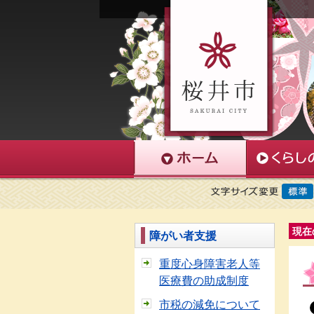
現在
障がい者支援
重度心身障害老人等
医療費の助成制度
市税の減免について