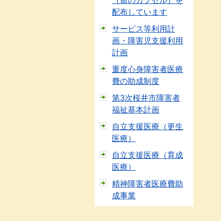
（命のカプセル）を
配布しています
サービス等利用計
画・障害児支援利用
計画
重度心身障害者医療
費の助成制度
第3次桜井市障害者
福祉基本計画
自立支援医療（更生
医療）
自立支援医療（育成
医療）
精神障害者医療費助
成事業