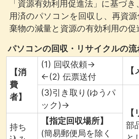
「資源有効利用促進法」に基づき
用済のパソコンを回収し、再資源
棄物の減量と資源の有効利用の促
パソコンの回収・リサイクルの流
(1) 回収依頼→
【
【消
←(2) 伝票送付
費
(3)引き取り(ゆうパ
者】
ック)→
【
【指定回収場所】
部
持ち
(簡易郵便局を除く
と