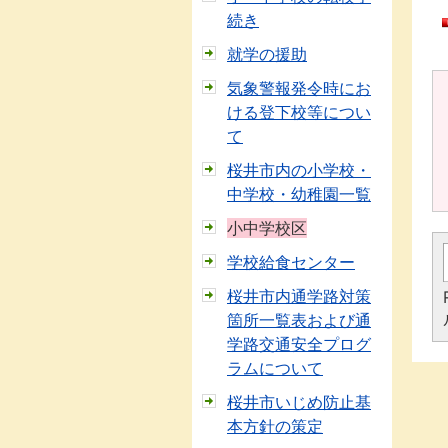
続き
就学の援助
気象警報発令時にお
ける登下校等につい
て
桜井市内の小学校・
中学校・幼稚園一覧
小中学校区
学校給食センター
桜井市内通学路対策
箇所一覧表および通
学路交通安全プログ
ラムについて
桜井市いじめ防止基
本方針の策定