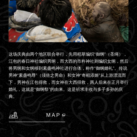
这场庆典由两个地区联合举行，先用稻草编织“御纲”（圣绳），
江包的春日神社编织男纲，而大西的市杵神社则编织女纲，然后
将男纲和女纲移到素盏鸣神社进行合体，称作“御纲婚礼”。传说
男神“素盏鸣尊”（须佐之男命）和女神“奇稻添姬”从上游漂流而
下，男神在江包得救，而女神在大西得救，两人后来在正月举行
婚礼，这就是“御纲祭”的由来。这是祈求丰收与多子多孙的庆
典。
MAP