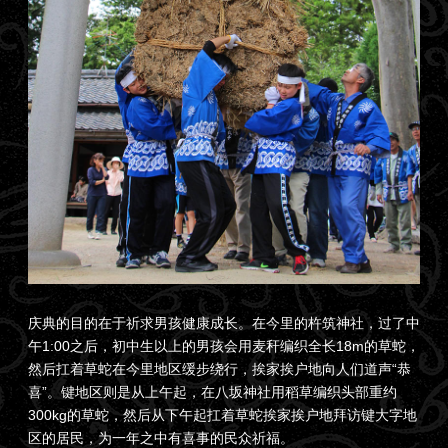
庆典的目的在于祈求男孩健康成长。在今里的杵筑神社，过了中
午1:00之后，初中生以上的男孩会用麦秆编织全长18m的草蛇，
然后扛着草蛇在今里地区缓步绕行，挨家挨户地向人们道声“恭
喜”。键地区则是从上午起，在八坂神社用稻草编织头部重约
300kg的草蛇，然后从下午起扛着草蛇挨家挨户地拜访键大字地
区的居民，为一年之中有喜事的民众祈福。