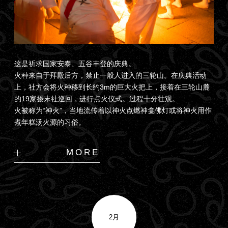
这是祈求国家安泰、五谷丰登的庆典。
火种来自于拜殿后方，禁止一般人进入的三轮山。在庆典活动
上，社方会将火种移到长约3m的巨大火把上，接着在三轮山麓
的19家摄末社巡回，进行点火仪式。过程十分壮观。
火被称为“神火”，当地流传着以神火点燃神龛佛灯或将神火用作
煮年糕汤火源的习俗。
MORE
2月