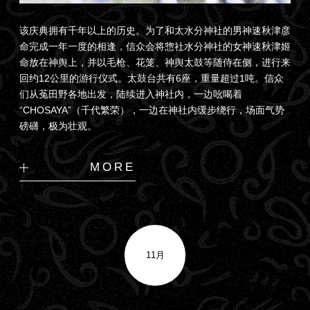
该庆典拥有千年以上的历史。为了和太水分神社的男神速秋津彦
命完成一年一度的相逢，信众会将惣社水分神社的女神速秋津姬
命放在神舆上，并以毛枪、花笼、神舆太鼓等随侍在侧，进行来
回约12公里的游行仪式。太鼓台共有6座，重量超过1吨。信众
们从菟田野各地出发，陆续进入神社内，一边吆喝着
“CHOSAYA”（千代繁荣），一边在神社内缓步绕行，场面气势
磅礴，极为壮观。
MORE
11月