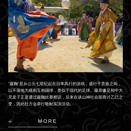
“蹴鞠”是从公元七世纪起在日本风行的游戏，盛行于贵族之间，
以不落地为规则互相踢球，类似于现代的足球。藤原镰足和中大
兄皇子正是通过蹴鞠比赛相识，后来在谈山神社会面商讨乙巳之
变，因此社方会举行敬献实演活动。
MORE