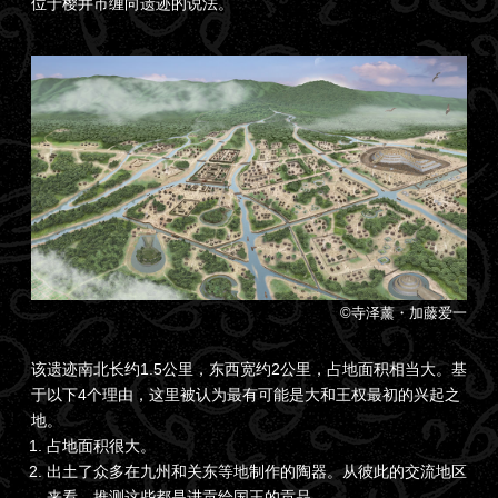
位于樱井市缠向遗迹的说法。
©寺泽薰・加藤爱一
该遗迹南北长约1.5公里，东西宽约2公里，占地面积相当大。基
于以下4个理由，这里被认为最有可能是大和王权最初的兴起之
地。
占地面积很大。
出土了众多在九州和关东等地制作的陶器。从彼此的交流地区
来看，推测这些都是进贡给国王的贡品。