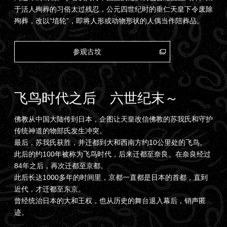
于活人殉葬的习俗太过残忍，公元四世纪时的垂仁天皇下令废除
殉葬，改以“埴轮”，即将人形或动物形状的人偶当作陪葬品。
参观古坟
飞鸟时代之后 六世纪末～
佛教从中国大陆传到日本，企图让天皇改信佛教的苏我氏和守护
传统神道的物部氏发生冲突。
最后，苏我氏获胜，并迁都到大和西南方约10公里处的飞鸟。
此后的约100年被称为飞鸟时代，后来迁都至奈良。在奈良经过
84年之后，再次迁都至京都。
此后长达1000多年的时间里，京都一直都是日本的首都，直到
近代，才迁都至东京。
曾经统治日本的大和王权，也从历史的舞台退入幕后，销声匿
迹。