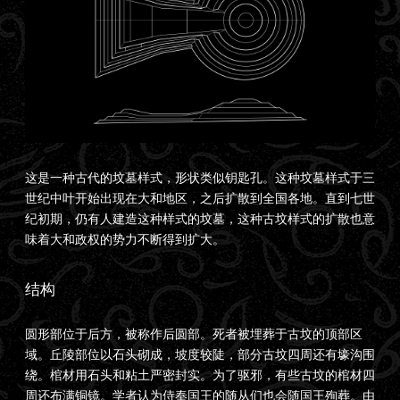
这是一种古代的坟墓样式，形状类似钥匙孔。这种坟墓样式于三
世纪中叶开始出现在大和地区，之后扩散到全国各地。直到七世
纪初期，仍有人建造这种样式的坟墓，这种古坟样式的扩散也意
味着大和政权的势力不断得到扩大。
结构
圆形部位于后方，被称作后圆部。死者被埋葬于古坟的顶部区
域。丘陵部位以石头砌成，坡度较陡，部分古坟四周还有壕沟围
绕。棺材用石头和粘土严密封实。为了驱邪，有些古坟的棺材四
周还布满铜镜。学者认为侍奉国王的随从们也会随国王殉葬。由