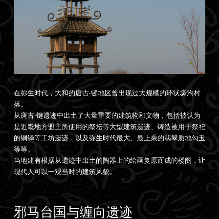
在弥生时代，大和的唐古‧键地区曾出现过大规模的环状壕沟村
落。
从唐古‧键遗迹中出土了大量重要的建筑物和文物，包括被认为
是近畿地方盟主所使用的祭坛等大型建筑遗迹、铸造被用于祭祀
的铜铎等工坊遗迹，以及弥生时代最大、最上乘的翡翠质地勾玉
等等。
当地建有根据从遗迹中出土的陶器上的绘画复原而成的楼阁，让
现代人可以一观当时的建筑风貌。
邪马台国与缠向遗迹