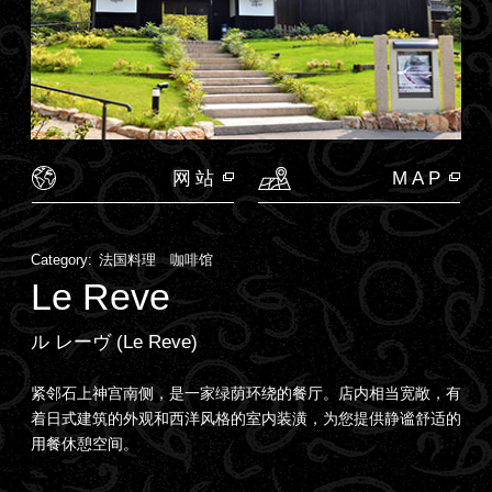
网站
MAP
Category:
法国料理 咖啡馆
Le Reve
ル レーヴ (Le Reve)
紧邻石上神宫南侧，是一家绿荫环绕的餐厅。店内相当宽敞，有
着日式建筑的外观和西洋风格的室内装潢，为您提供静谧舒适的
用餐休憩空间。