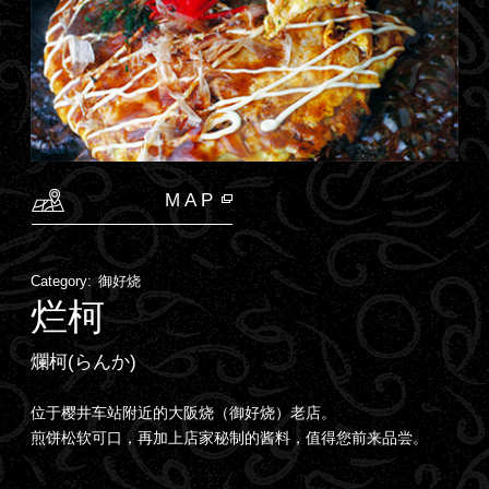
MAP
Category:
御好烧
烂柯
爛柯(らんか)
位于樱井车站附近的大阪烧（御好烧）老店。
煎饼松软可口，再加上店家秘制的酱料，值得您前来品尝。