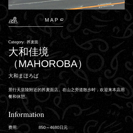
MAP
Category:
荞麦面
大和佳境
（MAHOROBA）
大和まほろば
景行天皇陵附近的荞麦面店。在山之旁道散步时，欢迎来本店用
餐和休憩。
Information
费用:
850～4680日元