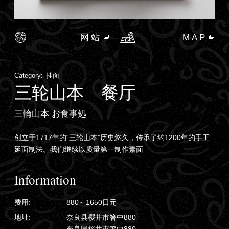
网站
MAP
Category:
挂面
三轮山本 餐厅
三輪山本 お食事処
创立于1717年的“三轮山本”历史悠久，传承了约1200年的手工
延面制法。我们继续以质量第一制作素面
Information
费用:
880～1650日元
地址:
奈良县樱井市箸中880
奈良県桜井市箸中880