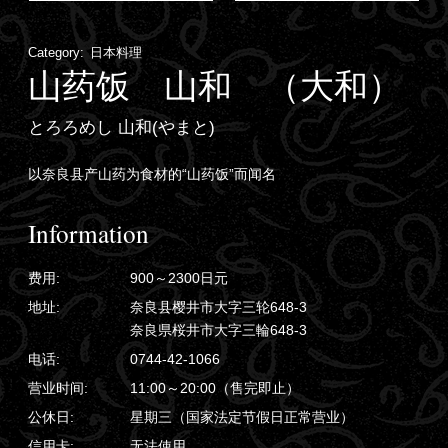
Category:
日本料理
山药饭 山和 （大和）
とろろめし 山和(やまと)
以奈良县产山药为食材的“山药饭”而闻名
Information
费用:
900～2300日元
地址:
奈良县樱井市大字三轮648-3
奈良県桜井市大字三輪648-3
电话:
0744-42-1066
营业时间:
11:00～20:00（售完即止）
公休日:
星期三（国家法定节假日正常营业）
信用卡:
无法使用