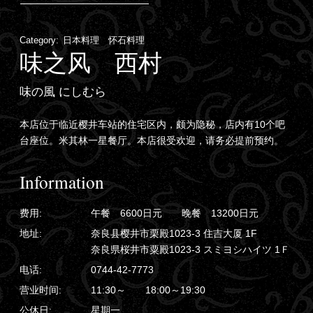
Category:
日本料理 怀石料理
味之风 西村
味の風 にしむら
本店位于临近樱井车站的住宅区内，颇为隐秘，店内有10个吧
台座位。米其林一星餐厅。本店很受欢迎，请务必提前预约。
Information
费用:
午餐 6600日元 晚餐 13200日元
地址:
奈良县樱井市栗殿1023-3 住吉大厦 1F
奈良県桜井市粟殿1023-3 スミヨシハイツ 1Ｆ
电话:
0744-42-7773
营业时间:
11:30～ 18:00～19:30
公休日:
星期一