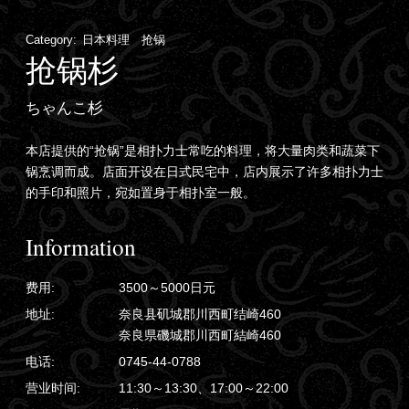
Category:
日本料理 抢锅
抢锅杉
ちゃんこ杉
本店提供的“抢锅”是相扑力士常吃的料理，将大量肉类和蔬菜下
锅烹调而成。店面开设在日式民宅中，店内展示了许多相扑力士
的手印和照片，宛如置身于相扑室一般。
Information
费用:
3500～5000日元
地址:
奈良县矶城郡川西町结崎460
奈良県磯城郡川西町結崎460
电话:
0745-44-0788
营业时间:
11:30～13:30、17:00～22:00