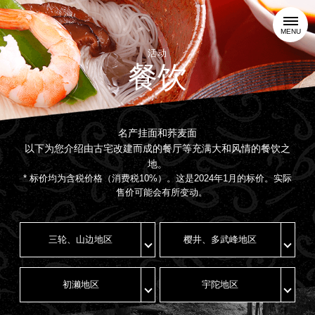
MENU
活动
餐饮
名产挂面和荞麦面
以下为您介绍由古宅改建而成的餐厅等充满大和风情的餐饮之
地。
* 标价均为含税价格（消费税10%）。这是2024年1月的标价。实际
售价可能会有所变动。
三轮、山边地区
樱井、多武峰地区
初濑地区
宇陀地区