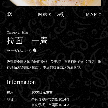
网站
MAP
Category:
拉面
拉面 一庵
らーめん いち庵
吸引着全国各地的拉面粉丝、位于樱井市政府附近的拉面店。推
荐菜品为“鸡白汤拉面”。本店的拉面面汤为清爽型。
Information
费用:
1000日元左右
地址:
奈良县樱井市栗殿1014-3
奈良県桜井市粟殿1014-3