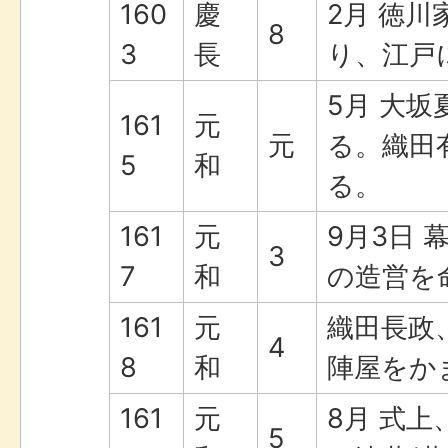
160
慶
2月 徳
8
3
長
り、江戸
5月 大
161
元
元
る。織田
5
和
る。
161
元
9月3日
3
7
和
の造営を
161
元
織田長政
4
8
和
陣屋をか
161
元
8月 式
5