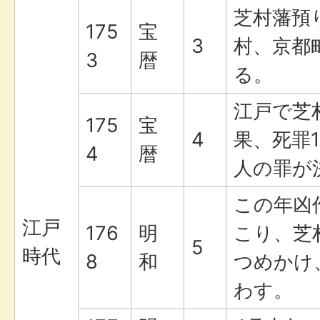
芝村藩預
175
宝
3
村、京都
3
暦
る。
江戸で芝
175
宝
4
果、死罪1
4
暦
人の罪が
この年凶
江戸
176
明
こり、芝
5
時代
8
和
つめかけ
わす。