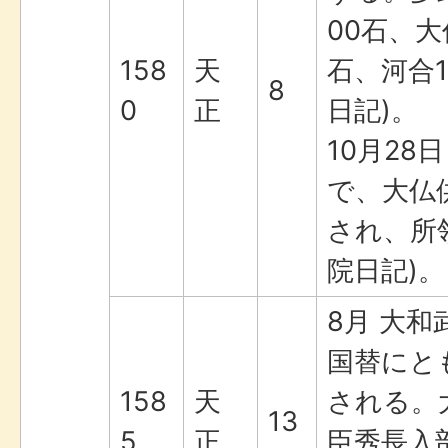
00石、大
158
天
石、河合1
8
0
正
日記)。
10月28
で、大仏
され、所
院日記)。
8月 大
国替にと
158
天
される。
13
5
正
臣秀長入