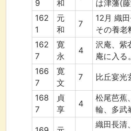
9
和
は津藩(
162
元
12月 織
7
1
和
その養老
162
寛
沢庵、紫
4
7
永
庵に入る
166
寛
7
比丘宴光
7
文
168
貞
松尾芭蕉
4
7
享
輪、多武
織田長清
169
元