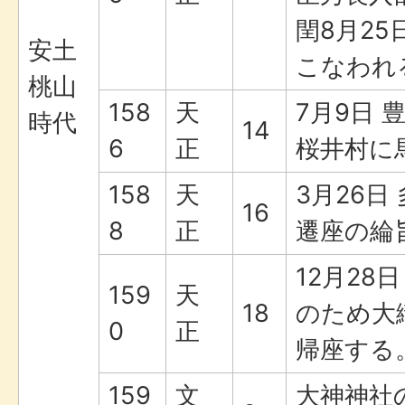
閏8月25
安土
こなわれ
桃山
158
天
7月9日
時代
14
6
正
桜井村に
158
天
3月26日
16
8
正
遷座の綸
12月28
159
天
18
のため大
0
正
帰座する
159
文
大神神社