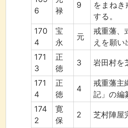
9
をまねき
6
禄
する。
170
宝
戒重藩、
元
4
永
えを願い
171
正
3
岩田村を
3
徳
171
正
戒重藩主
4
4
徳
記」の編
174
寛
2
芝村陣屋
2
保