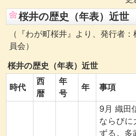
桜井の歴史（年表）近世
（『わが町桜井』より、発行者：
員会）
桜井の歴史（年表）近世
西
年
時代
年
事項
暦
号
9月 織
ならびに
ずる。多武