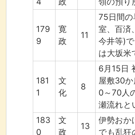
4
政
領の預り
75日間
179
寛
室、百済
11
9
政
今井等)
は大坂米
6月15日
181
文
屋敷30か
8
1
化
0～70
瀬流れと
183
文
伊勢おか
13
0
政
でも乱狂