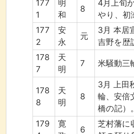
177
明
4月上旬
8
1
和
やり、初
177
安
3月 本
元
2
永
吉野を歴
178
天
7
米騒動三
7
明
3月 上
178
天
8
輪、安倍
8
明
橋の記）
179
寛
芝村藩に
6