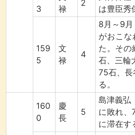
2
3
禄
は豊臣秀
8月～9
がおこな
159
文
た。その結
4
5
禄
石、三輪
75石、長
る。
島津義弘
160
慶
5
に敗れ、
0
長
に滞在す