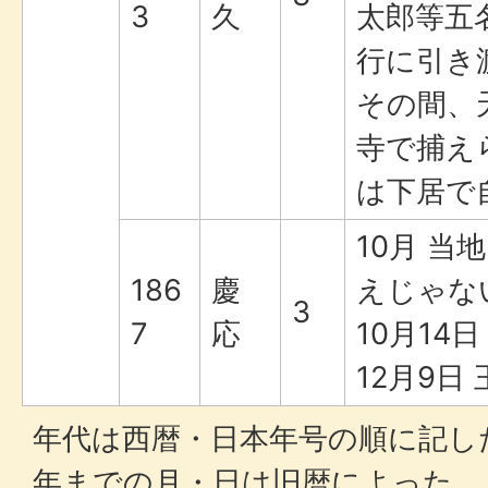
3
久
太郎等五
行に引き
その間、
寺で捕え
は下居で
10月 
186
慶
えじゃな
3
7
応
10月14
12月9日
年代は西暦・日本年号の順に記した
年までの月・日は旧暦によった。