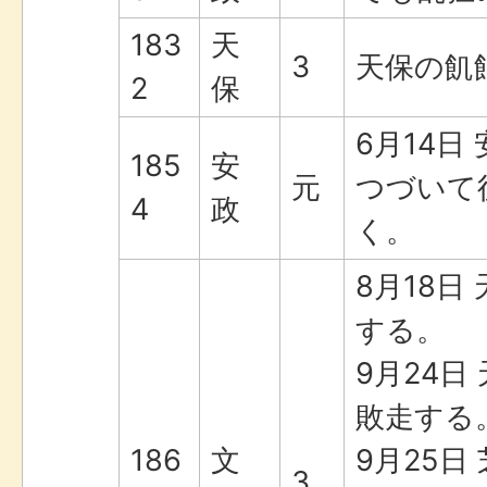
183
天
3
天保の飢
2
保
6月14日
185
安
元
つづいて
4
政
く。
8月18日
する。
9月24日
敗走する
186
文
9月25日
3