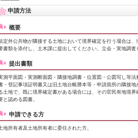
申請方法
概要
法定外公共物が隣接する土地において境界確定を行う場合は、
要書類を添付し、土木課に提出してください。立会・実地調査
提出書類
実測平面図・実測断面図・隣接地調書・位置図・公図写し等法
書・登記事項証明書又は旧土地台帳謄本等・申請箇所の隣接地
る土地で、既に境界確定書がある場合には、その官民有地境界
要と認める図書。
申請できる方
土地所有者及土地所有者に委任された方。