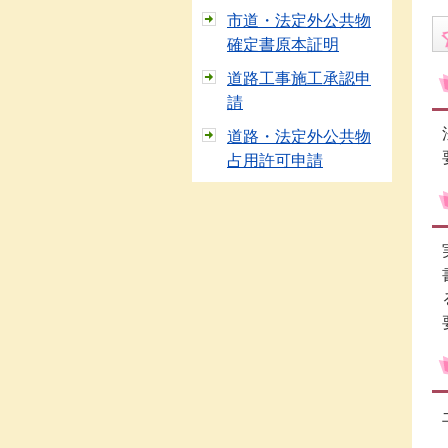
市道・法定外公共物
確定書原本証明
道路工事施工承認申
請
道路・法定外公共物
占用許可申請