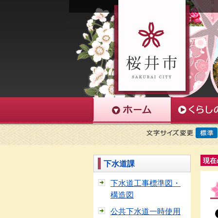
現在
下水道課
下水道工事標準図・
構造図
公共下水道一時使用