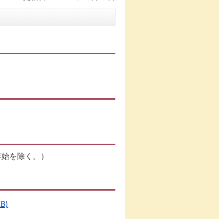
年始を除く。）
B)