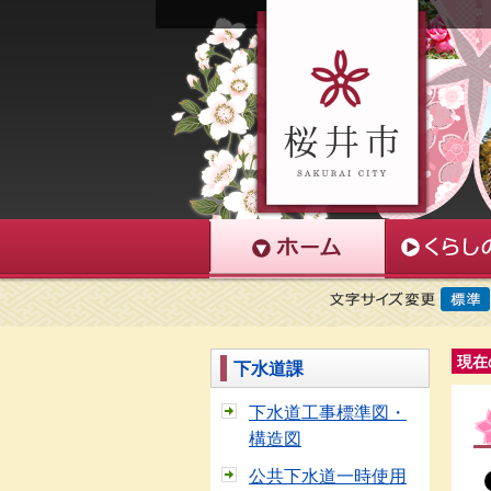
現在
下水道課
下水道工事標準図・
構造図
公共下水道一時使用