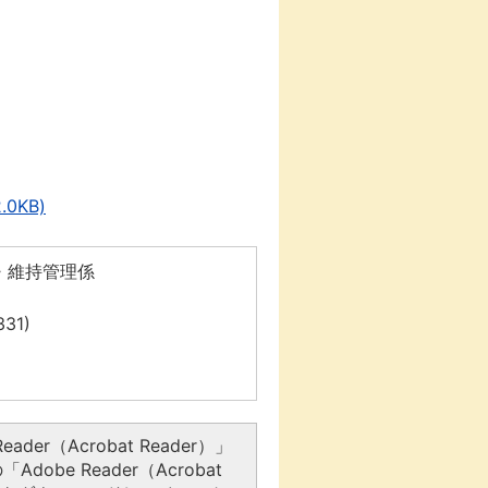
0KB)
・維持管理係
31)
er（Acrobat Reader）」
be Reader（Acrobat