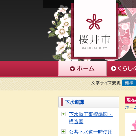
現在
下水道課
ホー
下水道工事標準図・
構造図
公共下水道一時使用