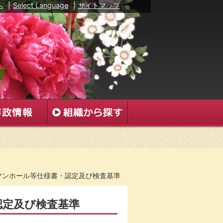
へ
|
Select Language
|
サイトマップ
マンホール等仕様書・認定及び検査基準
認定及び検査基準