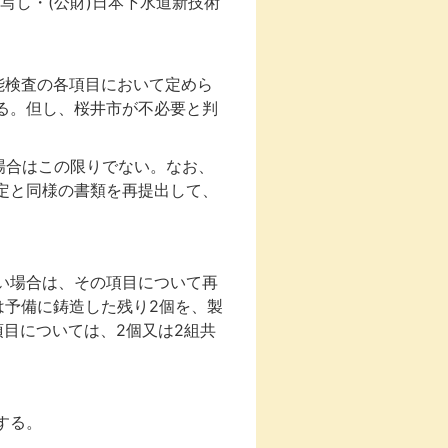
写し・(公財)日本下水道新技術
性能検査の各項目において定めら
る。但し、桜井市が不必要と判
た場合はこの限りでない。なお、
定と同様の書類を再提出して、
い場合は、その項目について再
は予備に鋳造した残り2個を、製
目については、2個又は2組共
する。