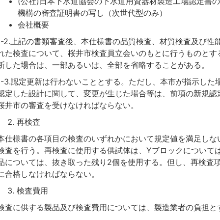
(公社)日本下水道協会の下水道用資器材製造工場認定書の
機構の審査証明書の写し（次世代型のみ）
会社概要
1-2.上記の書類審査後、本仕様書の品質検査、材質検査及び
れた検査について、桜井市検査員立会いのもとに行うものとす
断した場合は、一部あるいは、全部を省略することがある。
1-3.認定更新は行わないこととする。ただし、本市が指示し
認定した設計に関して、変更が生じた場合等は、前項の新規認
桜井市の審査を受けなければならない。
再検査
本仕様書の各項目の検査のいずれかにおいて規定値を満足しな
検査を行う。再検査に使用する供試体は、Yブロックについて
品については、抜き取った残り2個を使用する。但し、再検査項
に合格しなければならない。
検査費用
検査に供する製品及び検査費用については、製造業者の負担と