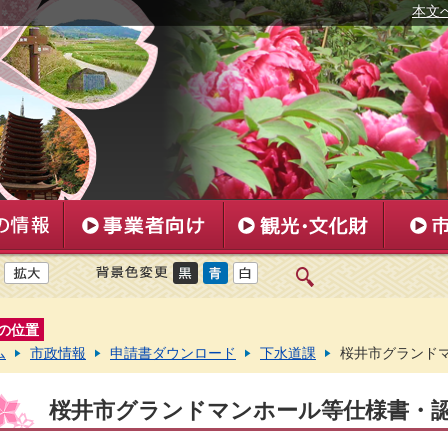
本文
の位置
ム
市政情報
申請書ダウンロード
下水道課
桜井市グランド
桜井市グランドマンホール等仕様書・