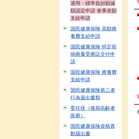
適用・標準負担額減
額認定申請 食事差額
支給申請
国民健康保険 高額療
養費支給申請
国民健康保険 特定疾
病療養受療証交付申
請
国民健康保険 療養費
支給申請
国民健康保険第三者
行為届出書類
委任状（後期高齢者
医療）
国民健康保険資格異
動届出書