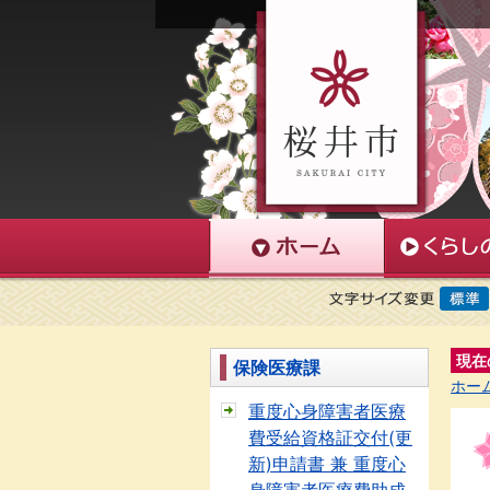
現在
保険医療課
ホー
重度心身障害者医療
費受給資格証交付(更
新)申請書 兼 重度心