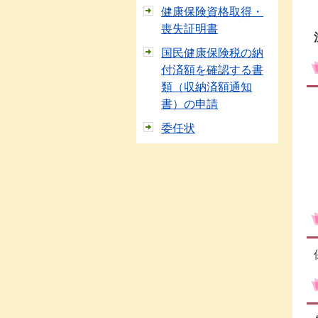
健康保険資格取得・
喪失証明書
国民健康保険税の納
付済額を確認する書
類（収納済額通知
書）の申請
委任状