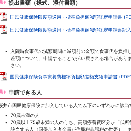
提出書類（様式、添付書類）
国民健康保険限度額適用・標準負担額減額認定申請書 (PDFファ
国民健康保険限度額適用・標準負担額減額認定申請書記入例 (PD
入院時食事代の減額期間に減額前の金額で食事代を負担
差額について、申請することで払い戻される場合があり
さい。
国民健康保険食事療養費標準負担額差額支給申請書 (PDFファイ
申請できる人
桜井市国民健康保険に加入している人で以下のいずれかに該当
70歳未満の人
70歳以上75歳未満の人のうち、高額療養費区分が「低所得
該当する人（国保加入者全員が住民税非課税の世帯）、ま