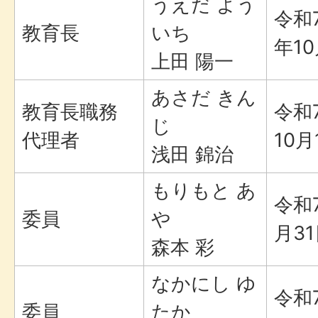
うえだ よう
令和
教育長
いち
年1
上田 陽一
あさだ きん
教育長職務
令和
じ
代理者
10月
浅田 錦治
もりもと あ
令和
委員
や
月3
森本 彩
なかにし ゆ
令和
委員
たか