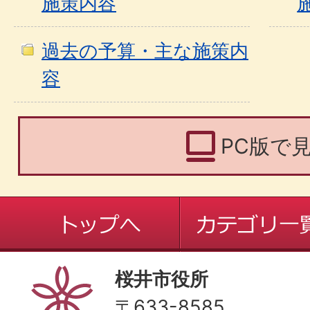
施策内容
過去の予算・主な施策内
容
PC版で
桜井市役所
〒633-8585