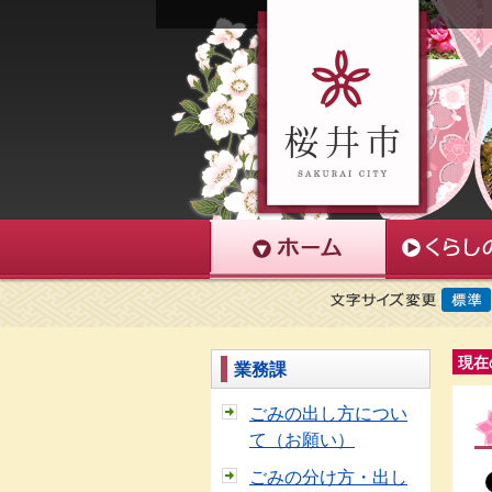
現在
業務課
ごみの出し方につい
て（お願い）
ごみの分け方・出し