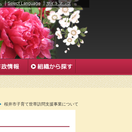
へ
|
Select Language
|
サイトマップ
桜井市子育て世帯訪問支援事業について
て