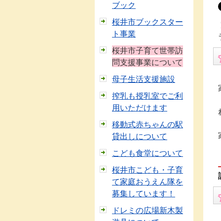
ブック
桜井市ブックスター
ト事業
桜井市子育て世帯訪
問支援事業について
母子生活支援施設
搾乳も授乳室でご利
用いただけます
移動式赤ちゃんの駅
貸出しについて
こども食堂について
桜井市こども・子育
て家庭おうえん隊を
募集しています！
ドレミの広場新木製