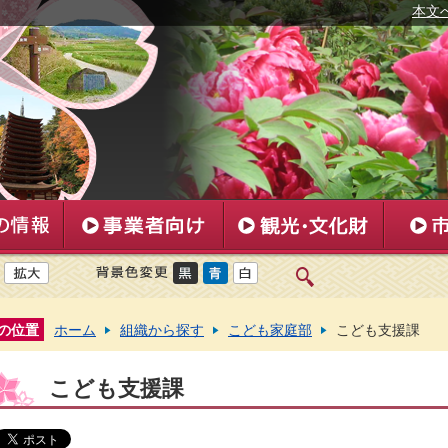
本文
の位置
ホーム
組織から探す
こども家庭部
こども支援課
こども支援課