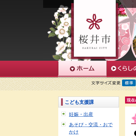
現在
こども支援課
妊娠・出産
あそび・交流・おで
かけ