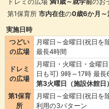
ドレミの広場
満1歳～就学前
のお
第1保育所
市内在住
の
0歳6か月～
実施日時
つどい
月曜日～金曜日(祝日を除く
の広場
最長4時間
月曜日・火曜日・金曜日
ドレミ
日も可) 9時～17時 最長
の広場
第3火曜日（施設休館日
第1保育
月曜日～金曜日(祝日を除
所
利用の3パターン