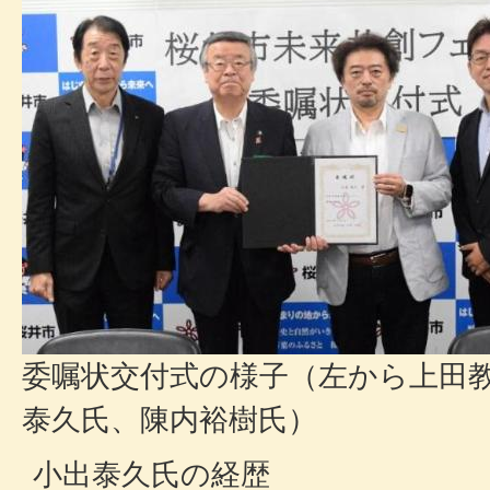
委嘱状交付式の様子（左から上田
泰久氏、陳内裕樹氏）
小出泰久氏の経歴