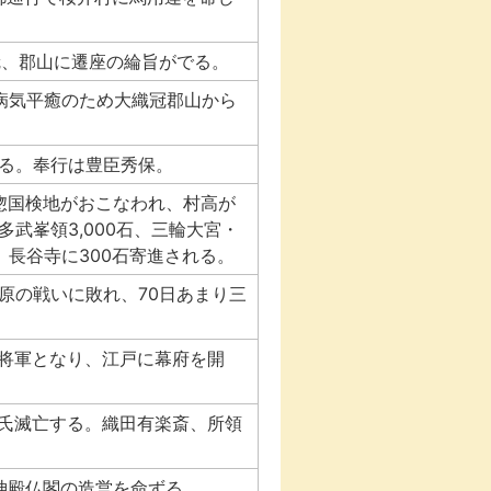
織冠、郡山に遷座の綸旨がでる。
の病気平癒のため大織冠郡山から
る。奉行は豊臣秀保。
に惣国検地がおこなわれ、村高が
武峯領3,000石、三輪大宮・
、長谷寺に300石寄進される。
原の戦いに敗れ、70日あまり三
大将軍となり、江戸に幕府を開
臣氏滅亡する。織田有楽斎、所領
峯神殿仏閣の造営を命ずる。