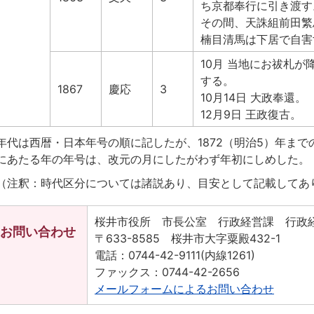
ち京都奉行に引き渡す
その間、天誅組前田繁
楠目清馬は下居で自害
10月 当地にお祓札
する。
1867
慶応
3
10月14日 大政奉還。
12月9日 王政復古。
年代は西暦・日本年号の順に記したが、1872（明治5）年まで
にあたる年の年号は、改元の月にしたがわず年初にしめした。
（注釈：時代区分については諸説あり、目安として記載してあ
桜井市役所 市長公室 行政経営課 行政
お問い合わせ
〒633-8585 桜井市大字粟殿432-1
電話：0744-42-9111(内線1261)
ファックス：0744-42-2656
メールフォームによるお問い合わせ