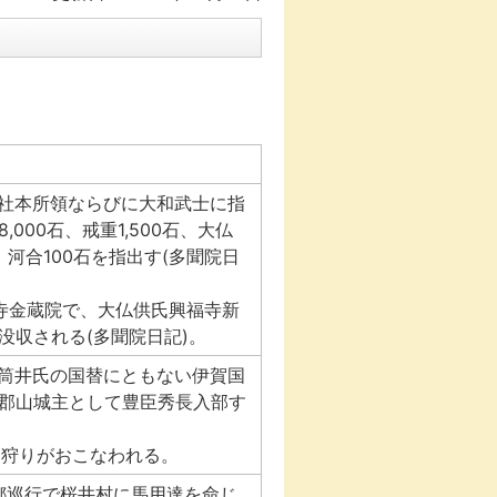
寺社本所領ならびに大和武士に指
000石、戒重1,500石、大仏
、河合100石を指出す(多聞院日
福寺金蔵院で、大仏供氏興福寺新
没収される(多聞院日記)。
は筒井氏の国替にともない伊賀国
郡山城主として豊臣秀長入部す
刀狩りがおこなわれる。
南都巡行で桜井村に馬用達を命じ