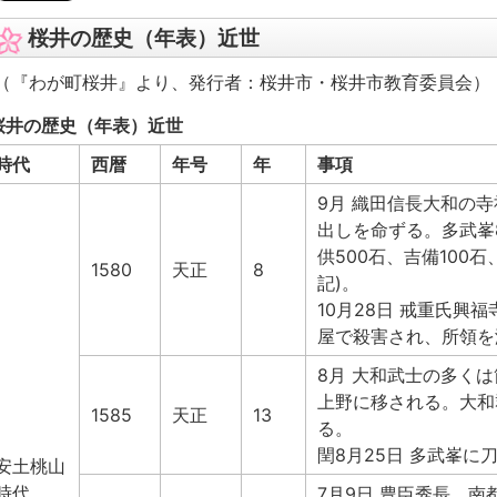
桜井の歴史（年表）近世
（『わが町桜井』より、発行者：桜井市・桜井市教育委員会）
桜井の歴史（年表）近世
時代
西暦
年号
年
事項
9月 織田信長大和の
出しを命ずる。多武峯8,
供500石、吉備100石
1580
天正
8
記)。
10月28日 戒重氏興
屋で殺害され、所領を
8月 大和武士の多く
上野に移される。大和
1585
天正
13
る。
閏8月25日 多武峯に
安土桃山
時代
7月9日 豊臣秀長、