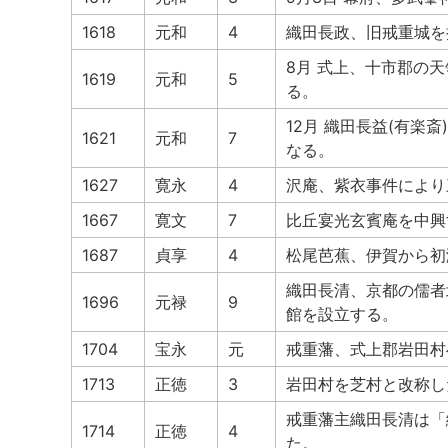
1618
元和
4
織田長政、旧戒重城を
8月 式上、十市郡の天
1619
元和
5
る。
12月 織田長益(有楽
1621
元和
7
なる。
1627
寛永
4
沢庵、紫衣事件により
1667
寛文
7
比丘宴光玄賓庵を中興
1687
貞享
4
松尾芭蕉、伊賀から初
織田長清、京都の儒者
1696
元禄
9
館を設立する。
1704
宝永
元
戒重藩、式上郡岩田村
1713
正徳
3
岩田村を芝村と改称し
戒重藩主織田長清は「
1714
正徳
4
た。