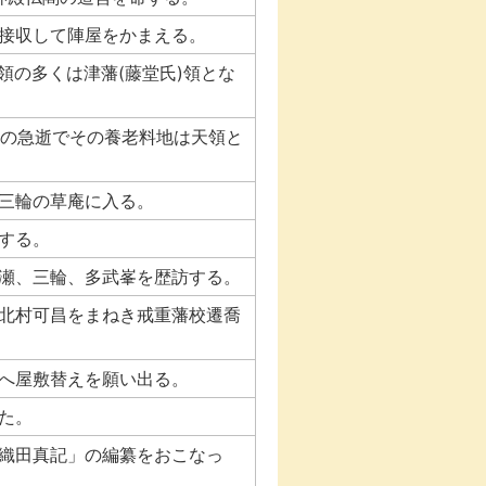
接収して陣屋をかまえる。
領の多くは津藩(藤堂氏)領とな
斎)の急逝でその養老料地は天領と
三輪の草庵に入る。
する。
瀬、三輪、多武峯を歴訪する。
北村可昌をまねき戒重藩校遷喬
へ屋敷替えを願い出る。
た。
織田真記」の編纂をおこなっ