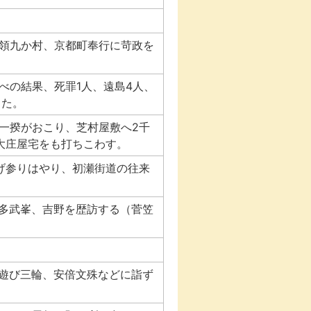
領九か村、京都町奉行に苛政を
べの結果、死罪1人、遠島4人、
した。
一揆がおこり、芝村屋敷へ2千
大庄屋宅をも打ちこわす。
げ参りはやり、初瀬街道の往来
、多武峯、吉野を歴訪する（菅笠
に遊び三輪、安倍文殊などに詣ず