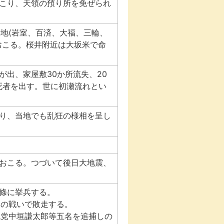
こり、天領の預り所を免ぜられ
各地(岩室、百済、大福、三輪、
おこる。桜井附近は大坂米で命
水が出、家屋敷30か所流失、20
の死者を出す。世に初瀬流れとい
り、当地でも乱狂の様相を呈し
地震おこる。つづいて後日大地震、
五條に挙兵する。
口の戦いで敗走する。
の残党中垣謙太郎等五名を追捕しの