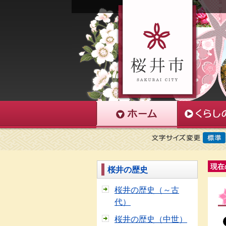
現在
桜井の歴史
桜井の歴史（～古
代）
桜井の歴史（中世）