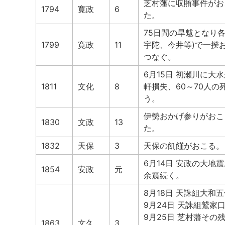
芝村藩に収賄事件がお
1794
寛政
6
た。
75日間の旱魃となり
1799
寛政
11
宇陀、今井等)で一揆
つなぐ。
6月15日 初瀬川に大
1811
文化
8
軒損失、60～70人
う。
伊勢おかげ参りがおこ
1830
文政
13
た。
1832
天保
3
天保の飢饉がおこる。
6月14日 安政の大
1854
安政
元
余震続く。
8月18日 天誅組大和
9月24日 天誅組鷲家
9月25日 芝村藩そ
1863
文久
3