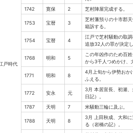
1742
寛保
2
芝村陣屋完成する。
芝村藩預りの十市郡天
1753
宝暦
3
箱訴する。
江戸で芝村騒動の取調
1754
宝暦
4
追放32人の罪が決定
この年凶作のため百姓
1768
明和
5
から3千人つめかけ、
江戸時代
4月上旬から伊勢おか
1771
明和
8
ふえる。
3月 本居宣長、初瀬
1772
安永
元
日記）。
1787
天明
7
米騒動三輪に及ぶ。
3月 上田秋成、大和
1788
天明
8
る（岩橋の記）。