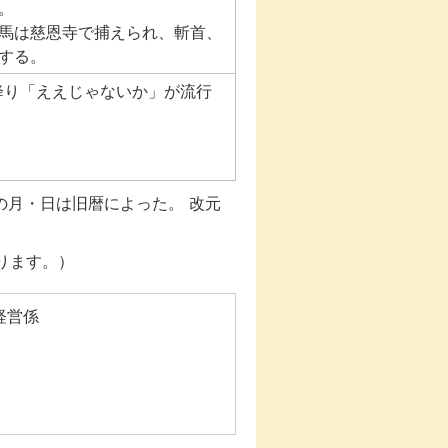
。
馬は慈恩寺で捕えられ、斬首、
する。
が降り「ええじゃないか」が流行
の月・日は旧暦によった。 改元
ります。）
経営係