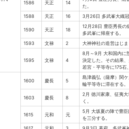
1586
天正
14
た。
1588
天正
16
3月26日 多武峯大
12月28日 豊臣秀長
1590
天正
18
多武峯に帰座する。
1593
文禄
2
大神神社の造営はじま
8月～9月 大和国内
1595
文禄
4
決定した。その結果、多
若宮・平等寺に175石
島津義弘（薩摩）関ケ
1600
慶長
5
輪平等寺に滞在する。
2月 徳川家康、征夷
1603
慶長
8
く。
5月 大坂夏の陣で豊
1615
元和
元
を三分する。
1617
元和
3
9月3日 幕府、多武