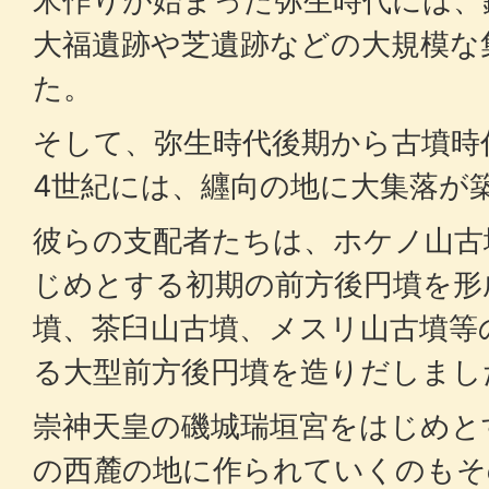
米作りが始まった弥生時代には、
大福遺跡や芝遺跡などの大規模な
た。
そして、弥生時代後期から古墳時
4世紀には、纒向の地に大集落が
彼らの支配者たちは、ホケノ山古
じめとする初期の前方後円墳を形
墳、茶臼山古墳、メスリ山古墳等
る大型前方後円墳を造りだしまし
崇神天皇の磯城瑞垣宮をはじめと
の西麓の地に作られていくのもそ