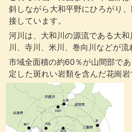
斜しながら大和平野にひろがり、
接しています。
河川は、大和川の源流である大和
川、寺川、米川、巻向川などが流
市域全面積の約60％が山間部で
定した斑れい岩類を含んだ花崗岩