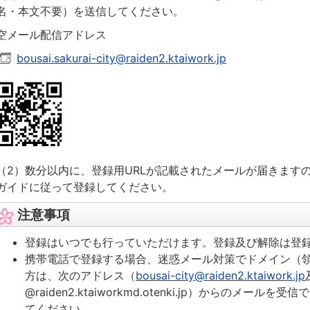
名・本文不要）を送信してください。
空メール配信アドレス
bousai.sakurai-city@raiden2.ktaiwork.jp
（2）数分以内に、登録用URLが記載されたメールが届きますの
ガイドに従って登録してください。
注意事項
登録
はいつでも行っていただけます。登録及び解除は登
携帯電話で登録する場合、迷惑メール対策でドメイン（
方は、次のアドレス（
bousai-city@raiden2.ktaiwork.jp
@raiden2.ktaiworkmd.otenki.jp）からのメー
てください。