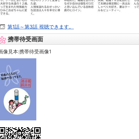
第1話～第3話 視聴できます。
携帯待受画面
画像見本:携帯待受画像1