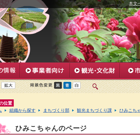
本文
の位置
ム
組織から探す
まちづくり部
観光まちづくり課
ひみこち
ひみこちゃんのページ