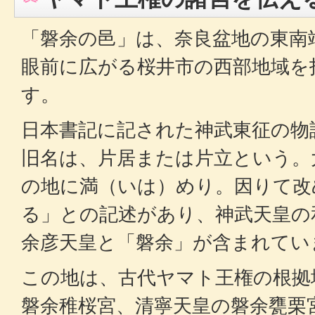
「磐余の邑」は、奈良盆地の東南
眼前に広がる桜井市の西部地域を
す。
日本書記に記された神武東征の物
旧名は、片居または片立という。
の地に満（いは）めり。因りて改
る」との記述があり、神武天皇の
余彦天皇と「磐余」が含まれてい
この地は、古代ヤマト王権の根拠
磐余稚桜宮、清寧天皇の磐余甕栗