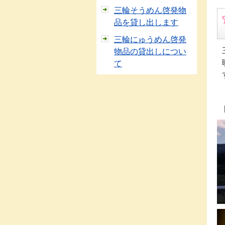
三輪そうめん啓発物
品を貸し出します
三輪にゅうめん啓発
物品の貸出しについ
て