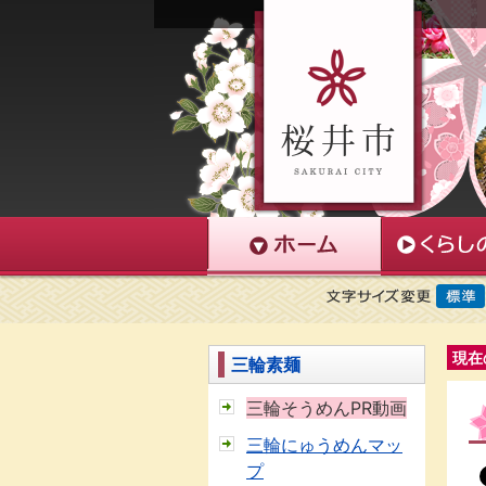
現在
三輪素麺
三輪そうめんPR動画
三輪にゅうめんマッ
プ