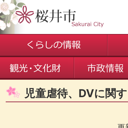
児童虐待、DVに関
更