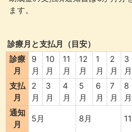
ます。
診療月と支払月（目安）
診療
9
10
11
12
1
2
3
月
月
月
月
月
月
月
月
支払
2
3
4
5
6
7
8
月
月
月
月
月
月
月
月
通知
5月
8月
1
月