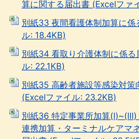
算に関する届出書 (Excelファイル
別紙33 夜間看護体制加算に係る
ル: 18.4KB)
別紙34 看取り介護体制に係る届出
ル: 22.1KB)
別紙35 高齢者施設等感染対
(Excelファイル: 23.2KB)
別紙36 特定事業所加算(I)~(I
連携加算・ターミナルケアマ